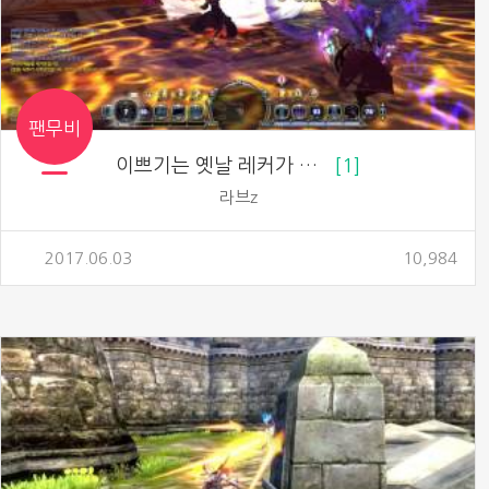
팬무비
이쁘기는 옛날 레커가 이쁨
1
라브z
2017.06.03
10,984