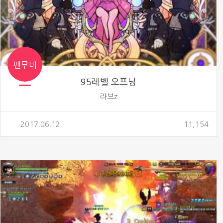
팬무비
95레벨 오프닝
라브z
2017.06.12
11,154