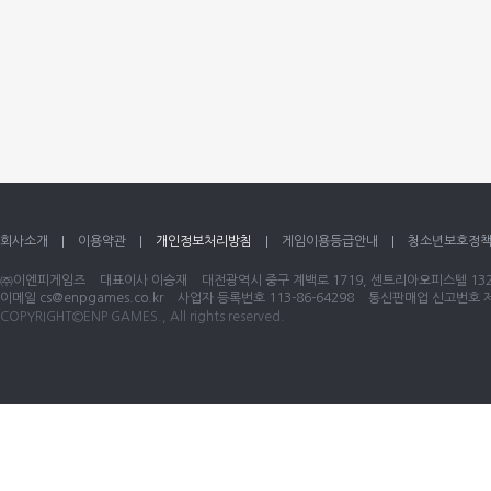
회사소개
이용약관
개인정보처리방침
게임이용등급안내
청소년보호정
㈜이엔피게임즈
대표이사 이승재
대전광역시 중구 계백로 1719, 센트리아오피스텔 1320
이메일
cs@enpgames.co.kr
사업자 등록번호 113-86-64298
통신판매업 신고번호 제 
COPYRIGHT©ENP GAMES., All rights reserved.