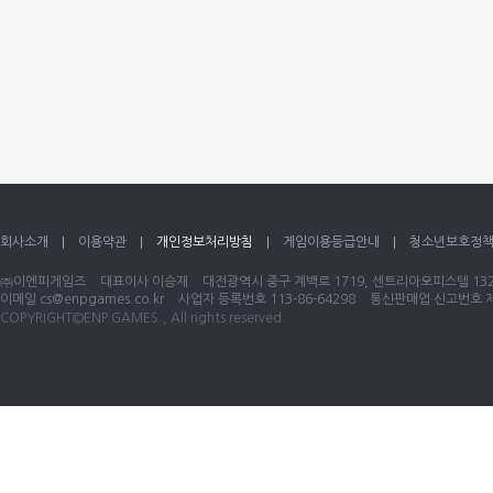
회사소개
이용약관
개인정보처리방침
게임이용등급안내
청소년보호정
㈜이엔피게임즈
대표이사 이승재
대전광역시 중구 계백로 1719, 센트리아오피스텔 1320
이메일
cs@enpgames.co.kr
사업자 등록번호 113-86-64298
통신판매업 신고번호 제 
COPYRIGHT©ENP GAMES., All rights reserved.