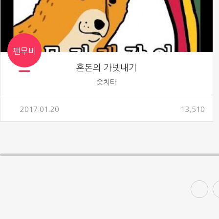
팬무비
혼돈의 가넷내기
숫치타
2017.01.20
13,510