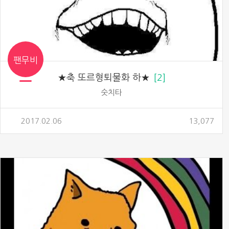
팬무비
★축 또르형퇴물화 하★
2
숫치타
2017.02.06
13,077