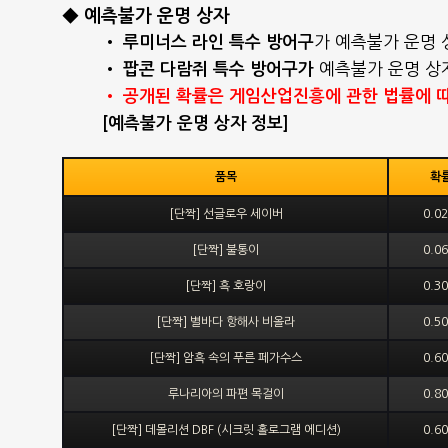
◆ 예측불가 운명 상자
•
가 예측불가 운명 
루미너스 라인 특수 방어구
•
예측불가 운명 상
팝콘 다람쥐 특수 방어구가
• 공개된 확률은 게임산업진흥에 관한 법률에 따라
[예측불가 운명 상자 정보]
품목
확
[단짝] 선글로우 세이버
0.0
[단짝] 불통이
0.0
[단짝] 흑 호랑이
0.3
[단짝] 별바다 항해사 비올라
0.5
[단짝] 암흑 속의 푸른 페가수스
0.6
루나리아의 파편 목걸이
0.8
[단짝] 데몰리션 DBF (시크릿 홀로그램 에디션)
0.6