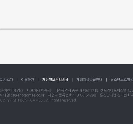
회사소개
이용약관
개인정보처리방침
게임이용등급안내
청소년보호정
㈜이엔피게임즈
대표이사 이승재
대전광역시 중구 계백로 1719, 센트리아오피스텔 1320
이메일
cs@enpgames.co.kr
사업자 등록번호 113-86-64298
통신판매업 신고번호 제 
COPYRIGHT©ENP GAMES., All rights reserved.