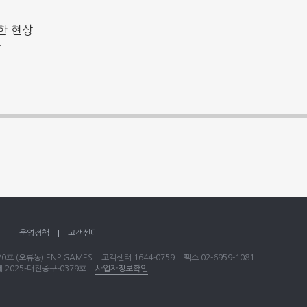
한 현상
상
책
운영정책
고객센터
호 (오류동) ENP GAMES
고객센터
1644-0759
팩스 02-6959-1081
2025-대전중구-0379호
사업자정보확인