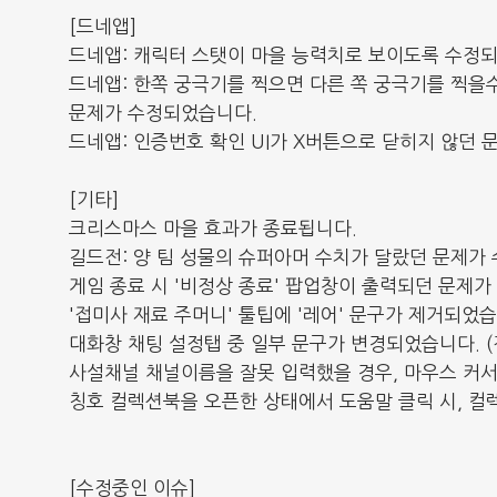
[드네앱]
드네앱: 캐릭터 스탯이 마을 능력치로 보이도록 수정
드네앱: 한쪽 궁극기를 찍으면 다른 쪽 궁극기를 찍을
문제가 수정되었습니다.
드네앱: 인증번호 확인 UI가 X버튼으로 닫히지 않던
[기타]
크리스마스 마을 효과가 종료됩니다.
길드전: 양 팀 성물의 슈퍼아머 수치가 달랐던 문제
게임 종료 시 '비정상 종료' 팝업창이 출력되던 문제
'접미사 재료 주머니' 툴팁에 '레어' 문구가 제거되었습
대화창 채팅 설정탭 중 일부 문구가 변경되었습니다. (전
사설채널 채널이름을 잘못 입력했을 경우, 마우스 커
칭호 컬렉션북을 오픈한 상태에서 도움말 클릭 시, 컬
[수정중인 이슈]