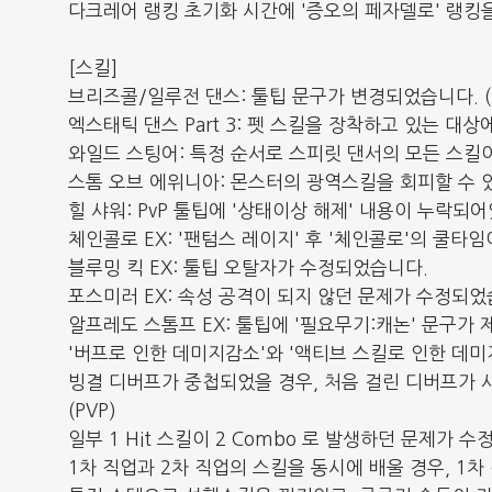
다크레어 랭킹 초기화 시간에 '증오의 페자델로' 랭킹
[스킬]
브리즈콜/일루전 댄스: 툴팁 문구가 변경되었습니다. (
엑스태틱 댄스 Part 3: 펫 스킬을 장착하고 있는 
와일드 스팅어: 특정 순서로 스피릿 댄서의 모든 스킬
스톰 오브 에위니아: 몬스터의 광역스킬을 회피할 수 
힐 샤워: PvP 툴팁에 '상태이상 해제' 내용이 누락
체인콜로 EX: '팬텀스 레이지' 후 '체인콜로'의 쿨
블루밍 킥 EX: 툴팁 오탈자가 수정되었습니다.
포스미러 EX: 속성 공격이 되지 않던 문제가 수정되었
알프레도 스톰프 EX: 툴팁에 '필요무기:캐논' 문구가
'버프로 인한 데미지감소'와 '액티브 스킬로 인한 데미
빙결 디버프가 중첩되었을 경우, 처음 걸린 디버프가
(PVP)
일부 1 Hit 스킬이 2 Combo 로 발생하던 문제가
1차 직업과 2차 직업의 스킬을 동시에 배울 경우, 1