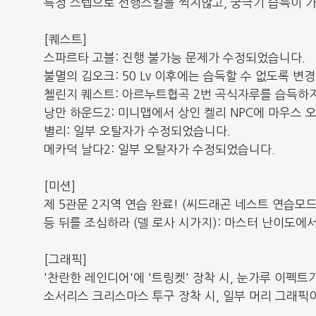
특정 스텝으로 선행스킬을 찍지않고, 궁극기 습득이 가
[퀘스트]
스파르타 고블: 진행 불가능 문제가 수정되었습니다.
불멸의 김오크: 50 Lv 이후에는 습득할 수 없도록 변
첼린지 퀘스트: 아르누트협곡 2번 곡식자루를 습득하
낭만 하운드2: 미니맵에서 상인 켈리 NPC에 마우스 
별리: 일부 오탈자가 수정되었습니다.
메카덕 날다2: 일부 오탈자가 수정되었습니다.
[미션]
제 5관문 2지역 연습 완료! (씨드래곤 네스트 연습모
등 뒤를 조심하라 (델 로사 시가지): 마스터 난이도
[그래픽]
'찬란한 레인디어'에 '트링켓' 장착 시, 눈가루 이펙
소서리스 크리스마스 투구 장착 시, 일부 머리 그래픽