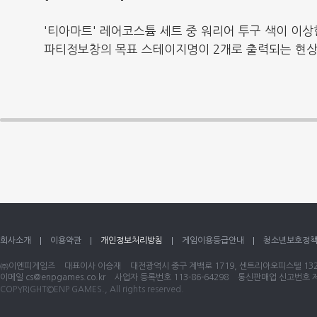
'티아마트' 레어코스튬 세트 중 워리어 투구 색이 이상
파티정보창의 목표 스테이지명이 2개로 출력되는 현
회사소개
이용약관
개인정보처리방침
게임이용등급안내
청소년보호정
㈜이엔피게임즈
대표이사 이승재
대전광역시 중구 계백로 1719, 센트리아오피스텔 1320
이메일
cs@enpgames.co.kr
사업자 등록번호 113-86-64298
통신판매업 신고번호 제 
COPYRIGHT©ENP GAMES., All rights reserved.