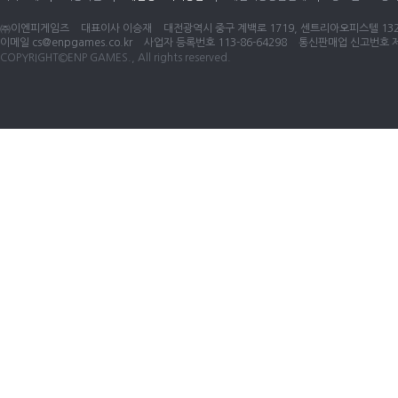
㈜이엔피게임즈
대표이사 이승재
대전광역시 중구 계백로 1719, 센트리아오피스텔 1320
이메일
cs@enpgames.co.kr
사업자 등록번호 113-86-64298
통신판매업 신고번호 제 
COPYRIGHT©ENP GAMES., All rights reserved.