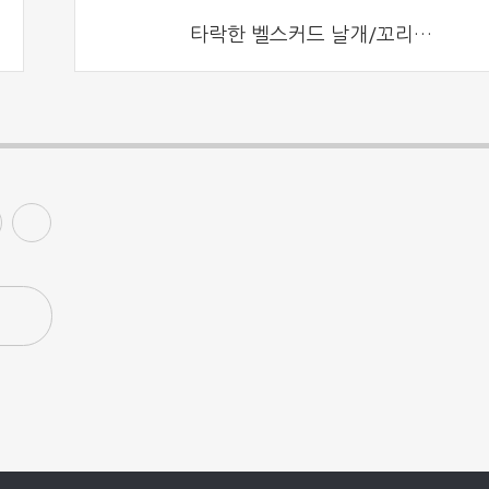
타락한 벨스커드 날개/꼬리/데칼 출시!