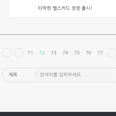
타락한 벨스커드 정령 출시!
71
72
73
74
75
76
77
제목