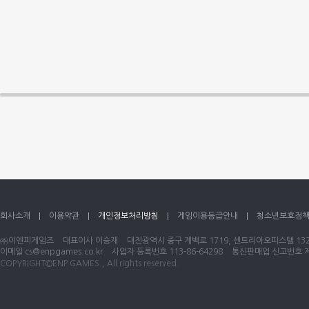
회사소개
이용약관
개인정보처리방침
게임이용등급안내
청소년보호정
㈜이엔피게임즈
대표이사 이승재
대전광역시 중구 계백로 1719, 센트리아오피스텔 1320
이메일
cs@enpgames.co.kr
사업자 등록번호 113-86-64298
통신판매업 신고번호 제 
COPYRIGHT©ENP GAMES., All rights reserved.