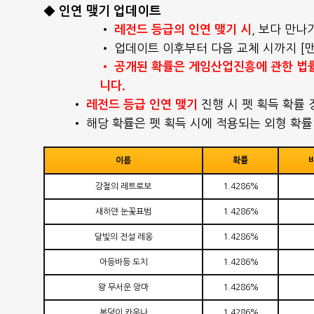
◆ 인연 맺기 업데이트
•
, 보다 만나
레전드 등급의 인연 맺기 시
• 업데이트 이후부터 다음 교체 시까지 [맨드
• 공개된 확률은 게임산업진흥에 관한 법률에
니다.
•
진행 시 펫 획득 확률 
레전드 등급 인연 맺기
• 해당 확률은 펫 획득 시에 적용되는 외형 확률
이름
확률
강철의 레트로보
1.4286%
새하얀 눈꽃표범
1.4286%
달빛의 전설 레옹
1.4286%
아등바등 도치
1.4286%
왕 무서운 앙마
1.4286%
복덩이 카우나
1.4286%