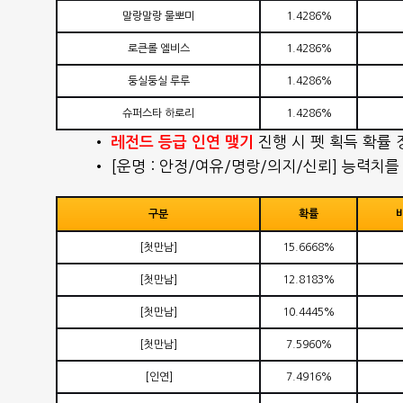
말랑말랑 물뽀미
1.4286%
로큰롤 엘비스
1.4286%
둥실둥실 루루
1.4286%
슈퍼스타 하로리
1.4286%
•
진행 시 펫 획득 확률 
레전드 등급 인연 맺기
• [운명 : 안정/여유/명랑/의지/신뢰] 능력치
구분
확률
[
첫만남
]
15.6668%
[
첫만남
]
12.8183%
[
첫만남
]
10.4445%
[
첫만남
]
7.5960%
[
인연
]
7.4916%