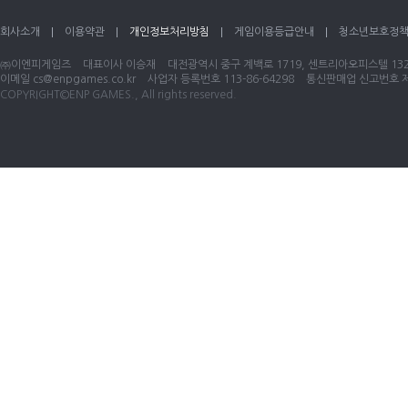
회사소개
이용약관
개인정보처리방침
게임이용등급안내
청소년보호정
㈜이엔피게임즈
대표이사 이승재
대전광역시 중구 계백로 1719, 센트리아오피스텔 1320
이메일
cs@enpgames.co.kr
사업자 등록번호 113-86-64298
통신판매업 신고번호 제 
COPYRIGHT©ENP GAMES., All rights reserved.