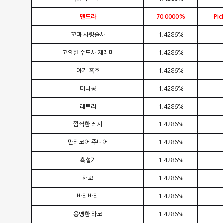
맨드라
70.0000%
Pic
꼬마 사령술사
1.4286%
고요한 수도사 제레미
1.4286%
아기 흑호
1.4286%
미니콩
1.4286%
레트리
1.4286%
깜찍한 레시
1.4286%
만티코어 주니어
1.4286%
흑설기
1.4286%
깨꼬
1.4286%
바리바리
1.4286%
용맹한 라코
1.4286%