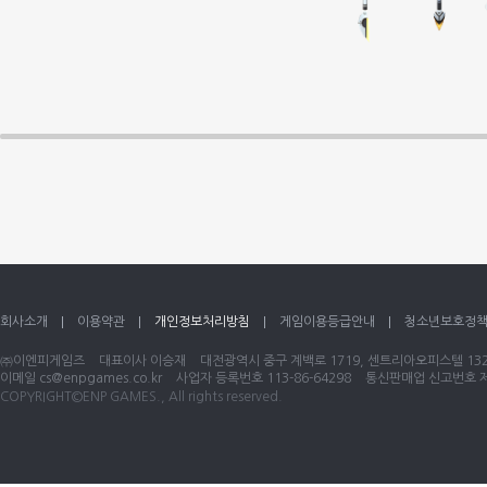
회사소개
이용약관
개인정보처리방침
게임이용등급안내
청소년보호정
㈜이엔피게임즈
대표이사 이승재
대전광역시 중구 계백로 1719, 센트리아오피스텔 1320
이메일
cs@enpgames.co.kr
사업자 등록번호 113-86-64298
통신판매업 신고번호 제 
COPYRIGHT©ENP GAMES., All rights reserved.