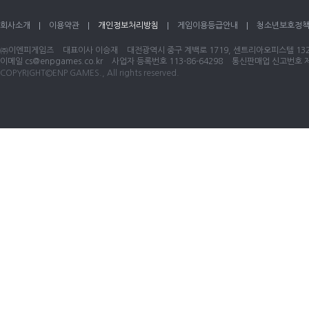
회사소개
이용약관
개인정보처리방침
게임이용등급안내
청소년보호정
㈜이엔피게임즈
대표이사 이승재
대전광역시 중구 계백로 1719, 센트리아오피스텔 1320
이메일
cs@enpgames.co.kr
사업자 등록번호 113-86-64298
통신판매업 신고번호 제 
COPYRIGHT©ENP GAMES., All rights reserved.