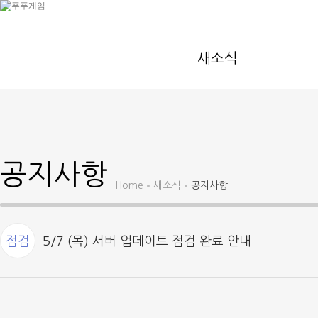
새소식
공지사항
Home
새소식
공지사항
점검
5/7 (목) 서버 업데이트 점검 완료 안내