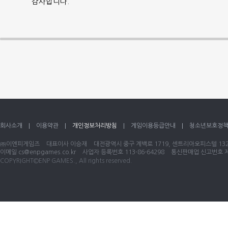
감사합니다.
회사소개
이용약관
개인정보처리방침
게임이용등급안내
청소년보호정
㈜이엔피게임즈
대표이사 이승재
대전광역시 중구 계백로 1719, 센트리아오피스텔 1320
이메일
cs@enpgames.co.kr
사업자 등록번호 113-86-64298
통신판매업 신고번호 제 
COPYRIGHT©ENP GAMES., All rights reserved.