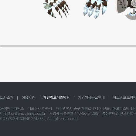
회사소개
이용약관
개인정보처리방침
게임이용등급안내
청소년보호정
㈜이엔피게임즈
대표이사 이승재
대전광역시 중구 계백로 1719, 센트리아오피스텔 1320
이메일
cs@enpgames.co.kr
사업자 등록번호 113-86-64298
통신판매업 신고번호 제 
COPYRIGHT©ENP GAMES., All rights reserved.