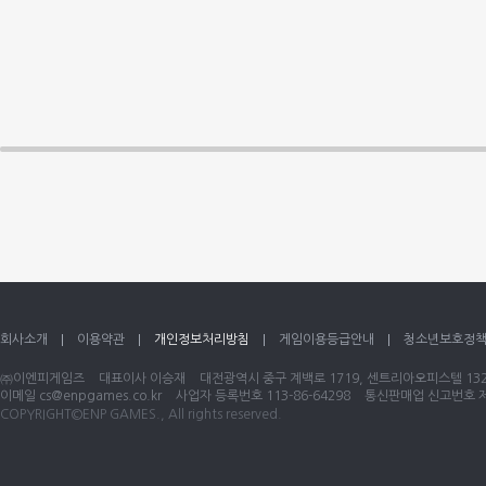
회사소개
이용약관
개인정보처리방침
게임이용등급안내
청소년보호정
㈜이엔피게임즈
대표이사 이승재
대전광역시 중구 계백로 1719, 센트리아오피스텔 1320
이메일
cs@enpgames.co.kr
사업자 등록번호 113-86-64298
통신판매업 신고번호 제 
COPYRIGHT©ENP GAMES., All rights reserved.