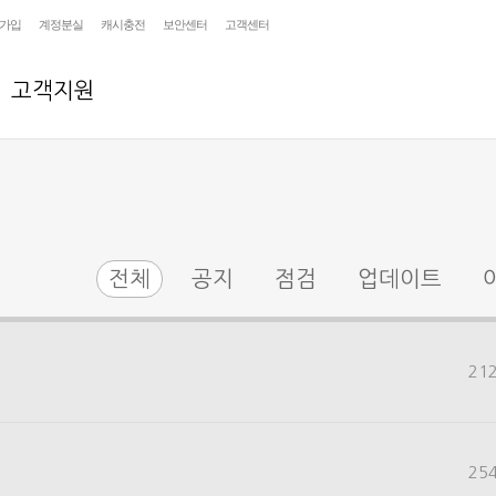
가입
계정분실
캐시충전
보안센터
고객센터
고객지원
전체
공지
점검
업데이트
21
25