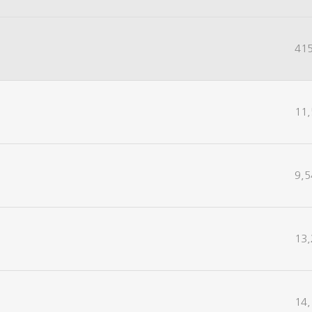
41
11,
9,5
13,
14,