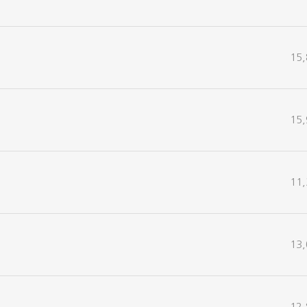
15,
15,
11,
13,
12,