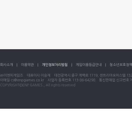
회사소개
이용약관
개인정보처리방침
게임이용등급안내
청소년보호정
㈜이엔피게임즈
대표이사 이승재
대전광역시 중구 계백로 1719, 센트리아오피스텔 1320
이메일
cs@enpgames.co.kr
사업자 등록번호 113-86-64298
통신판매업 신고번호 제 
COPYRIGHT©ENP GAMES., All rights reserved.