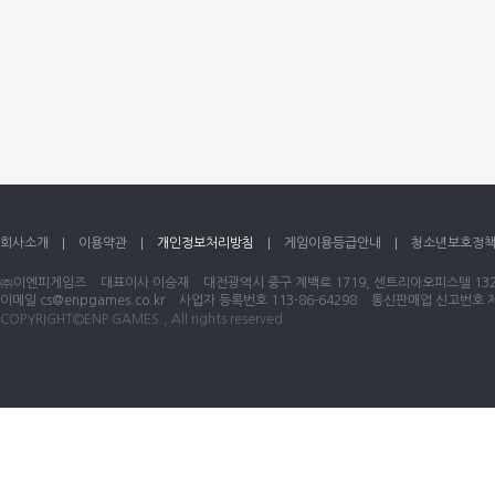
회사소개
이용약관
개인정보처리방침
게임이용등급안내
청소년보호정
㈜이엔피게임즈
대표이사 이승재
대전광역시 중구 계백로 1719, 센트리아오피스텔 1320
이메일
cs@enpgames.co.kr
사업자 등록번호 113-86-64298
통신판매업 신고번호 제 
COPYRIGHT©ENP GAMES., All rights reserved.