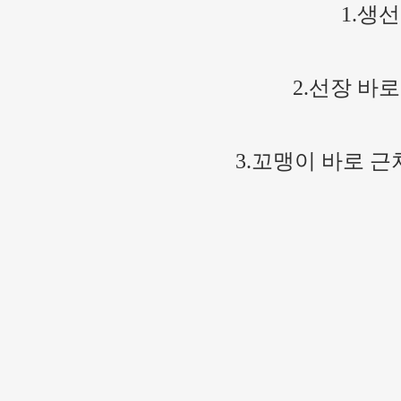
1.생
2.선장 바
3.꼬맹이 바로 근