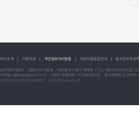
회사소개
이용약관
개인정보처리방침
게임이용등급안내
청소년보호정
㈜이엔피게임즈
대표이사 이승재
대전광역시 중구 계백로 1719, 센트리아오피스텔 1320
이메일
cs@enpgames.co.kr
사업자 등록번호 113-86-64298
통신판매업 신고번호 제 
COPYRIGHT©ENP GAMES., All rights reserved.